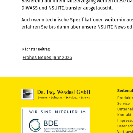
Basierend auf Ihrem Nutzerzugang werden diese da
DIWASS und NSUITE.transfer ausgetauscht.
Auch wenn technische Spezifikationen weiterhin au
erfahren Sie bis dahin über unsere NSUITE News od
Nächster Beitrag
Frohes Neues Jahr 2026
Seitenü
Produkt
Service
Unterne
Kontakt
Impress
Datensc
Vertrag