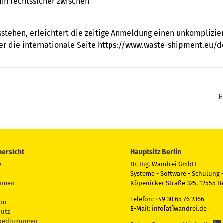
nn rechtssicher zwischen
sstehen, erleichtert die zeitige Anmeldung einen unkomplizi
er die internationale Seite https://www.waste-shipment.eu/d
E
bersicht
Hauptsitz Berlin
e
Dr. Ing. Wandrei GmbH
Systeme - Software - Schulung -
hmen
Köpenicker Straße 325, 12555 Be
Telefon: +49 30 65 76 2366
um
E-Mail: info[at]wandrei.de
hutz
sbedingungen